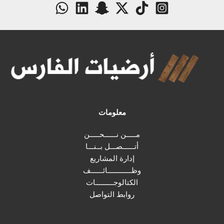
معلومات
مـــــن نــــــحـــــن
أتــــــصـــل بــنـــا
إدارة المشاريع
وظــــــــــــائــــــف
الكتالوجـــــــــات
روابط التواصل