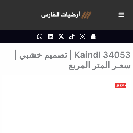
خطي
لى
لمحتوى
Kaindl 34053 | تصميم خشبي |
سعـر المتر المربع
-30%