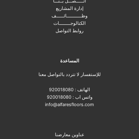
أتــــــصـــل بــنـــا
إدارة المشاريع
وظــــــــــــائــــــف
الكتالوجـــــــــات
روابط التواصل
المساعدة
للإستفسار لا تتردد بالتواصل معنا
الهاتف :
920018080
واتس اب :
920018080
info@alfaresfloors.com
عناوين معارضنا