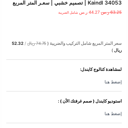
الأصلي
الحالي
Kaindl 34053 | تصميم خشبي | سعـر المتر المربع
هو:
هو:
63.25
ر.س
44.27
ر.س
شامل الضريبة
63.25 ر.س.
44.27 ر.س.
الوصف
سعر المتر المربع شامل التركيب والضريبة (
74.75 ريال
/
52.32
ريال
)
لمشاهدة كتالوج كايندل:
إضغط هنا
استوديو كايندل ( صمم غرفتك الأن ) :
إضغط هنا