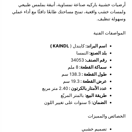
أرضيات خشبية باركيه صناعة نمساوية، أنيقة بملمس طبيعي
ولمسات خشب واقعية، تمنح مساحتك طابعًا دافئًا مع أداء عملي
وسهولة تنظيف.
المواصفات الفنية
اسم البراند:
كايندل (
KAINDL )
بلد الصنع:
النمسا
رقم الصنف:
34053
سماكة القطعة:
8 ملم
طول القطعة :
138.3 سم
عرض القطعة :
19.3 سم
عدد الأمتار بالكرتون :
2.40 متر مربع
طريقة البيع:
بالمتر المربّع
الضمان:
5 سنوات على تغيير اللون
الخصائص والمميزات
تصميم خشبي