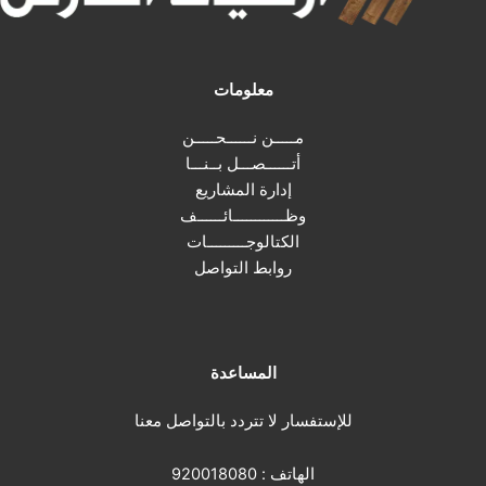
معلومات
مـــــن نــــــحـــــن
أتــــــصـــل بــنـــا
إدارة المشاريع
وظــــــــــــائــــــف
الكتالوجـــــــــات
روابط التواصل
المساعدة
للإستفسار لا تتردد بالتواصل معنا
الهاتف :
920018080