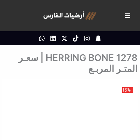
خطي
لى
لمحتوى
HERRING BONE 1278 | سعـر
المتـر المربـع
-15%