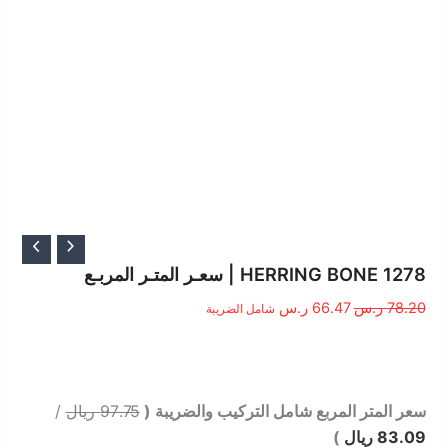
السعر
السعر
الأصلي
الحالي
HERRING BONE 1278 | سعـر المتـر المربـع
هو:
هو:
78.20
ر.س
66.47
ر.س
شامل الضريبة
78.20 ر.س.
66.47 ر.س.
الوصف
سعر المتر المربع شامل التركيب والضريبة (
97.75 ريال
/
83.09 ريال
)