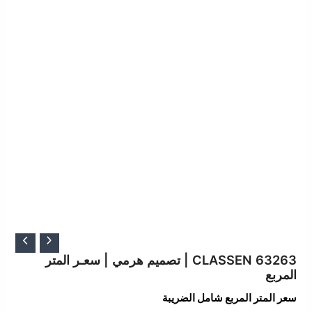
السعر
السعر
الأصلي
الحالي
CLASSEN 63263 | تصميم هرمي | سعـر المتر
المربع
هو:
هو:
113.85 ر.س.
96.77 ر.س.
سعر المتر المربع شامل الضريبة