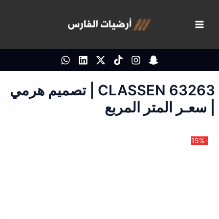
خطي
لى
لمحتوى
CLASSEN 63263 | تصميم هرمي
| سعـر المتر المربع
-15%