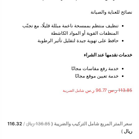
نصائح للعناية والصيانة
تنظيف منتظم بممسحة ناعمة مبللة قليلًا، مع تجنّب
المنظفات القوية أو المواد الكاشطة
حافظ على تهوية جيدة لتقليل تأثير الرطوبة
خدمات نقدمها عند الشراء
خدمة رفع مقاسات مجانًا
خدمة تعيين موقع مجانًا
113.85
ر.س
96.77
ر.س
شامل الضريبة
الوصف
سعر المتر المربع شامل التركيب والضريبة (
136.85 ريال
/
116.32
ريال
)