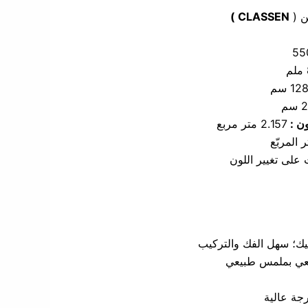
ن (
CLASSEN )
55
م
12 سم
سم
ون :
2.157 متر مربع
 المربّع
يك؛ سهل الفك والتركيب
ي بملمس طبيعي
جة عالية