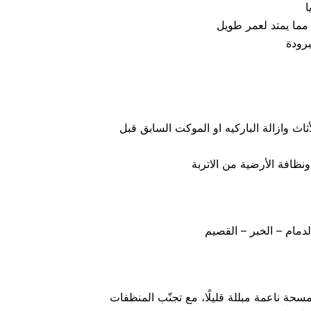
ا
 مما يمتد لعمر طويل
برودة
ثاث وازالة الباركيه او الموكت السابق قبل
ونظافة الأرضية من الاتربة
دمام – الخبر – القصيم
حة ناعمة مبللة قليلًا، مع تجنّب المنظفات