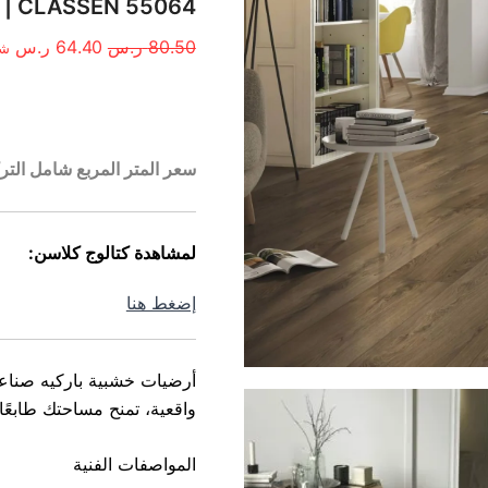
الأصلي
الح
CLASSEN 55064 | تصميم خشبي | سعـر المتر المربع
هو:
هو:
80.50
ر.س
64.40
ر.س
شا
80.50 ر.س.
4.40
الوصف
سعر المتر المربع شامل التر
لمشاهدة كتالوج كلاسن:
إضغط هنا
أرضيات خشبية باركيه صناع
واقعية، تمنح مساحتك طابعًا
المواصفات الفنية