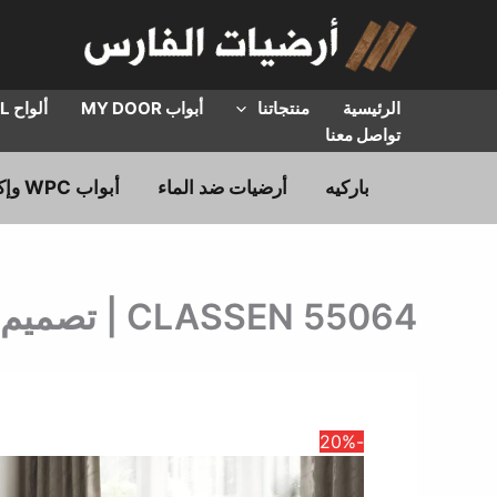
خطي
لى
لمحتوى
الرئيسية
منتجاتنا
أبواب MY DOOR
ألواح HPL
تواصل معنا
باركيه
أرضيات ضد الماء
أبواب WPC وإكسسوارات
CLASSEN 55064 | تصميم خشبي | سعـر المتر المربع
-20%