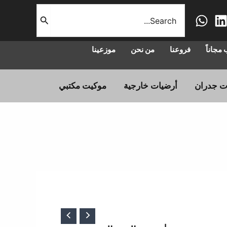
البحث
عن:
مجاناً
فروعنا
من نحن
موزعينا
ت جدران
أرضيات خارجية
موكيت مكتبي
سعر