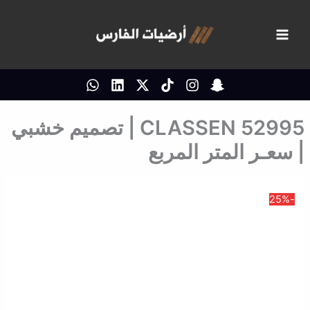
خطي
لى
لمحتوى
CLASSEN 52995 | تصميم خشبي
| سعـر المتر المربع
-25%