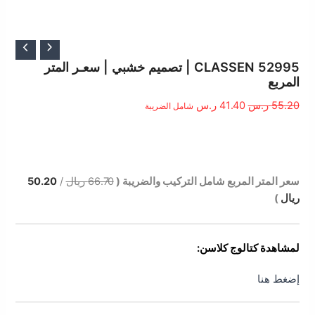
السعر
السعر
الأصلي
الحالي
CLASSEN 52995 | تصميم خشبي | سعـر المتر
المربع
هو:
هو:
55.20 ر.س.
41.40 ر.س.
55.20
ر.س
41.40
ر.س
شامل الضريبة
الوصف
سعر المتر المربع شامل التركيب والضريبة (
66.70 ريال
/
50.20
ريال
)
لمشاهدة كتالوج كلاسن:
إضغط هنا