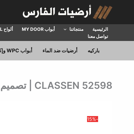
خطي
لى
لمحتوى
الرئيسية
منتجاتنا
أبواب MY DOOR
ألواح HPL
تواصل معنا
باركيه
أرضيات ضد الماء
أبواب WPC وإكسسوارات
CLASSEN 52598 | تصميم خشبي | سعـر المتر المربع
-15%