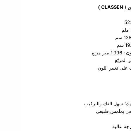
ن (
CLASSEN )
52
م
12 سم
1 سم
ون :
1.996 متر مربع
 المربّع
يك؛ سهل الفك والتركيب
ي بملمس طبيعي
جة عالية