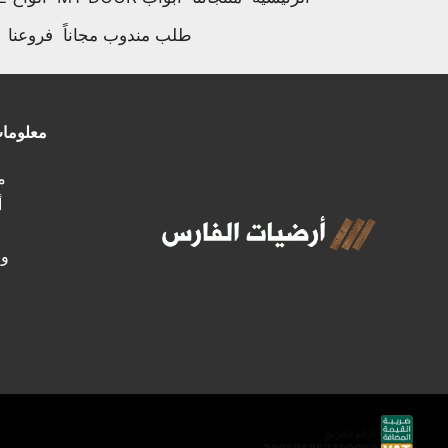
طلب مندوب مجاناً
فروعنا
معلوما
مـ
أ
وظ