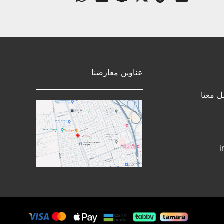
عناوين معارضنا
ل معنا
i