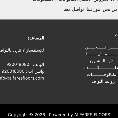
من نحن
موزعينا
تواصل معنا
ت
المساعدة
ــــن نــــــحـــــن
للإستفسار لا تتردد بالتواص
تــــــصـــل بــنـــا
إدارة المشاريع
الهاتف :
920018080
ــــــــــــائــــــف
واتس اب :
920018080
الكتالوجـــــــــات
nfo@alfaresfloors.com
روابط التواصل
Copyright © 2026 | Powered by ALFARES FLOORS