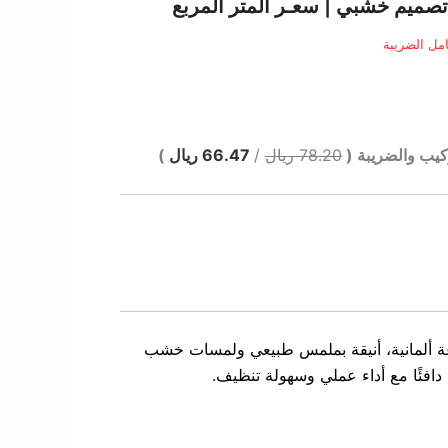
الي
مل الضريبة
 ر.س.
كيب والضريبة (
78.20 ريال
/
66.47 ريال
)
ة ألمانية، أنيقة بملمس طبيعي ولمسات خشب
 دافئًا مع أداء عملي وسهولة تنظيف.