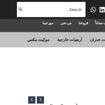
البحث
عن:
مجاناً
فروعنا
من نحن
موزعينا
ت جدران
أرضيات خارجية
موكيت مكتبي
عر