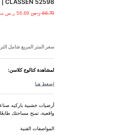
الأصلي
الح
CLASSEN 52598 | تصميم خشبي | سعـر المتر المربع
هو:
هو:
66.70
ر.س
56.69
ر.س
شا
66.70 ر.س.
56.69
الوصف
سعر المتر المربع شامل التر
لمشاهدة كتالوج كلاسن:
إضغط هنا
أرضيات خشبية باركيه صناع
واقعية، تمنح مساحتك طابعًا
المواصفات الفنية