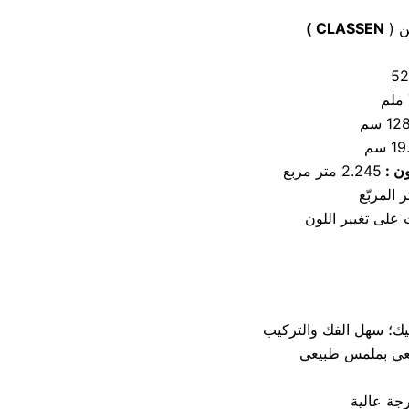
ن (
CLASSEN )
52
12 سم
1 سم
ون :
2.245 متر مربع
 المربّع
يك؛ سهل الفك والتركيب
ي بملمس طبيعي
جة عالية