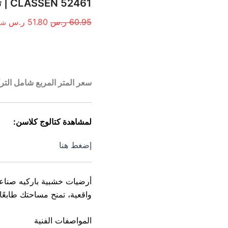
الأصلي
الح
CLASSEN 52461 | تصميم خشبي | سعـر المتر المربع
هو:
هو:
60.95
ر.س
51.80
ر.س
شا
60.95 ر.س.
51.80
الوصف
سعر المتر المربع شامل التر
لمشاهدة كتالوج كلاسن:
إضغط هنا
أرضيات خشبية باركيه صناع
واقعية، تمنح مساحتك طابعًا
المواصفات الفنية