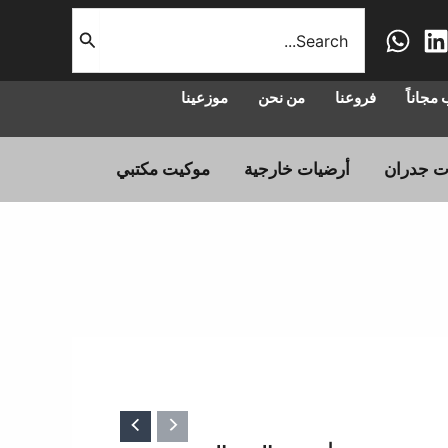
البحث
عن:
مجاناً
فروعنا
من نحن
موزعينا
ت جدران
أرضيات خارجية
موكيت مكتبي
عر