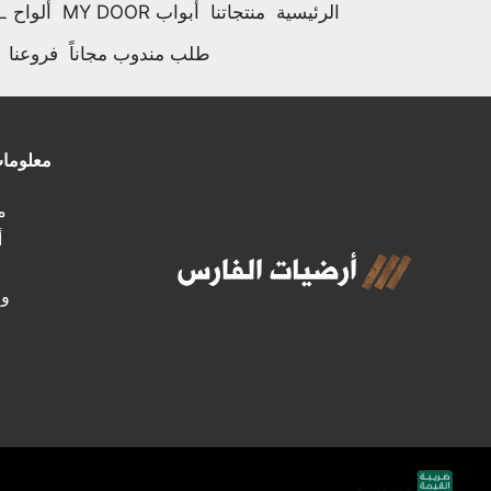
الرئيسية
منتجاتنا
أبواب MY DOOR
ألواح HPL
طلب مندوب مجاناً
فروعنا
معلوما
مـ
أ
وظ