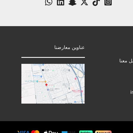
عناوين معارضنا
ل معنا
i