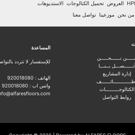
العروض
تحميل الكتالوجات
الاستديوهات
من نحن
موزعينا
تواصل معنا
ت
المساعدة
ــــن نــــــحـــــن
للإستفسار لا تتردد بالتواص
تــــــصـــل بــنـــا
إدارة المشاريع
الهاتف :
920018080
ــــــــــــائــــــف
واتس اب :
920018080
الكتالوجـــــــــات
nfo@alfaresfloors.com
روابط التواصل