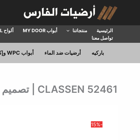
خطي
لى
لمحتوى
الرئيسية
منتجاتنا
أبواب MY DOOR
ألواح HPL
تواصل معنا
باركيه
أرضيات ضد الماء
أبواب WPC وإكسسوارات
CLASSEN 52461 | تصميم خشبي | سعـر المتر المربع
-15%