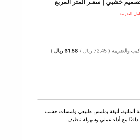
الي
مل الضريبة
 ر.س.
كيب والضريبة (
72.45 ريال
/
61.58 ريال
)
ة ألمانية، أنيقة بملمس طبيعي ولمسات خشب
 دافئًا مع أداء عملي وسهولة تنظيف.