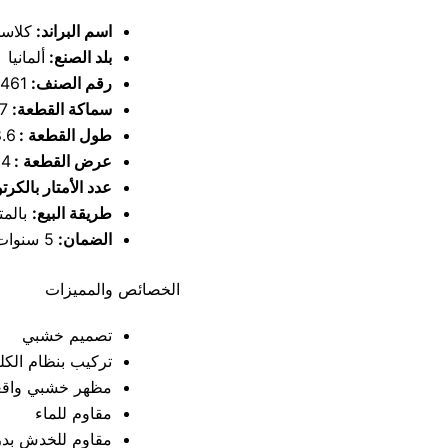
اسم البراند:
كلاس
بلد الصنع:
ألمانيا
رقم الصنف:
461
سماكة القطعة:
7 ملم
طول القطعة :
8.6
عرض القطعة :
9.4
عدد الأمتار بالكرت
طريقة البيع:
بالمتر
الضمان:
5 سنوات على تغيير اللون
الخصائص والمميزات
تصميم خشبي
تركيب بنظام الكل
مظهر خشبي واقع
مقاوم للماء
مقاوم للخدش بدر