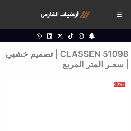
خطي
لى
لمحتوى
CLASSEN 51098 | تصميم خشبي
| سعـر المتر المربع
-40%