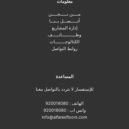
معلومات
مـــــن نــــــحـــــن
أتــــــصـــل بــنـــا
إدارة المشاريع
وظــــــــــــائــــــف
الكتالوجـــــــــات
روابط التواصل
المساعدة
للإستفسار لا تتردد بالتواصل معنا
الهاتف :
920018080
واتس اب :
920018080
info@alfaresfloors.com