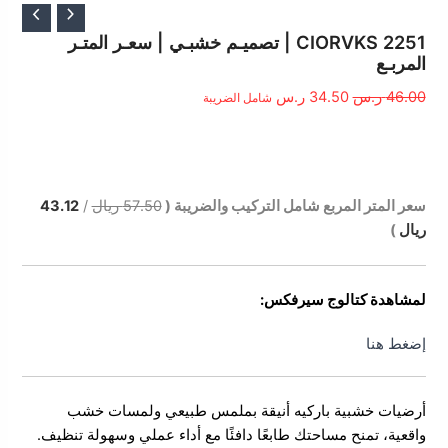
السعر
السعر
الأصلي
الحالي
CIORVKS 2251 | تصميـم خشبـي | سعـر المتـر
المربـع
هو:
هو:
46.00 ر.س.
34.50 ر.س.
46.00
ر.س
34.50
ر.س
شامل الضريبة
الوصف
سعر المتر المربع شامل التركيب والضريبة (
57.50 ريال
/
43.12
ريال
)
لمشاهدة كتالوج سيرفكس:
إضغط هنا
أرضيات خشبية باركيه أنيقة بملمس طبيعي ولمسات خشب
واقعية، تمنح مساحتك طابعًا دافئًا مع أداء عملي وسهولة تنظيف.