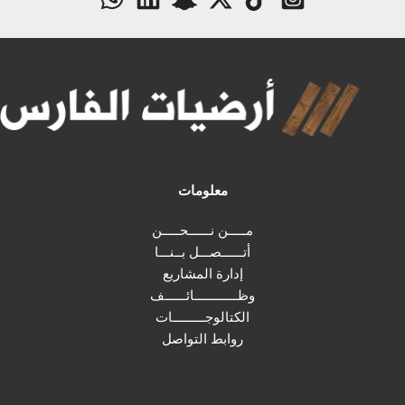
معلومات
مـــــن نــــــحـــــن
أتــــــصـــل بــنـــا
إدارة المشاريع
وظــــــــــــائــــــف
الكتالوجـــــــــات
روابط التواصل