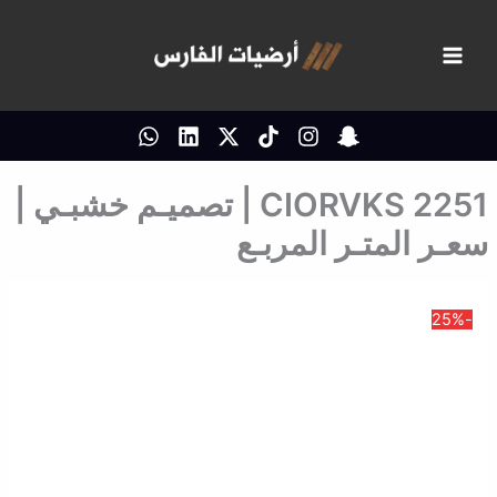
خطي
لى
لمحتوى
CIORVKS 2251 | تصميـم خشبـي |
سعـر المتـر المربـع
-25%