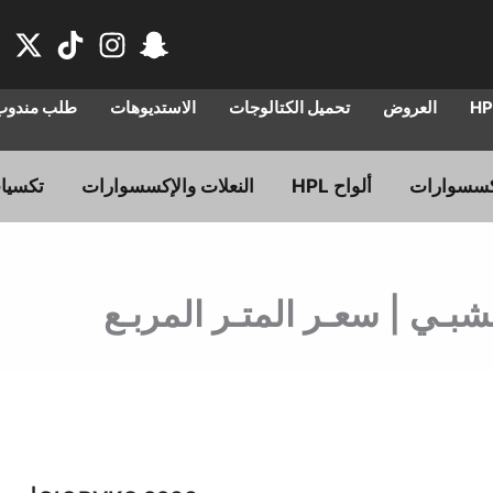
العروض
تحميل الكتالوجات
الاستديوهات
طلب مندوب 
ألواح HPL
النعلات والإكسسوارات
تكسيا
السعر
الس