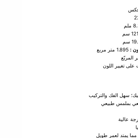
فكس
2
 ملم
1 سم
1 سم
ون :
1.895 متر مربع
 المربّع
يك؛ سهل الفك والتركيب
ي بملمس طبيعي
جة عالية
ا
 مما يمتد لعمر طويل