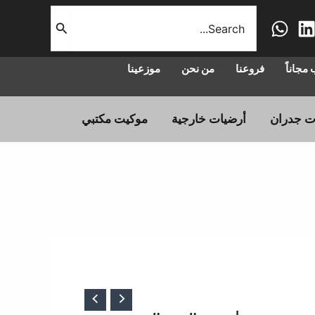
البحث
عن:
مجاناً
فروعنا
من نحن
موزعينا
ت جدران
أرضيات خارجية
موكيت مكتبي
عر