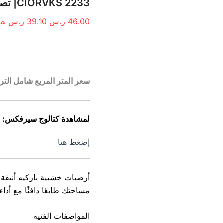
الأصلي
الح
CIORVKS 2233| تصميـم خشبـي | سعـر المتـر المربـع
هو:
هو:
46.00
ر.س
39.10
ر.س
شا
46.00 ر.س.
39.10
الوصف
سعر المتر المربع شامل التر
لمشاهدة كتالوج سيرفكس:
إضغط هنا
أرضيات خشبية باركيه أنيق
مساحتك طابعًا دافئًا مع أد
المواصفات الفنية