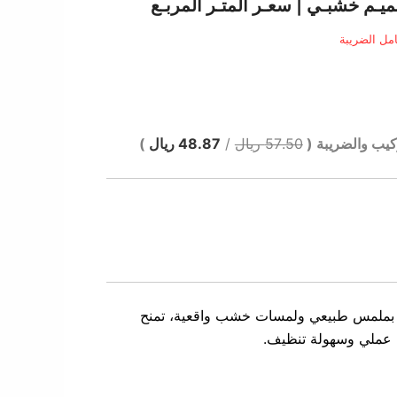
الي
مل الضريبة
 ر.س.
كيب والضريبة (
57.50 ريال
/
48.87 ريال
)
ة بملمس طبيعي ولمسات خشب واقعية، تمنح
اء عملي وسهولة تنظيف.