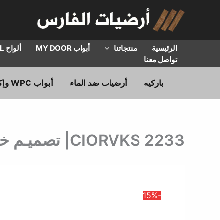
خطي
لى
لمحتوى
الرئيسية
منتجاتنا
أبواب MY DOOR
ألواح HPL
تواصل معنا
باركيه
أرضيات ضد الماء
أبواب WPC وإكسسوارات
CIORVKS 2233| تصميـم خشبـي | سعـر المتـر المربـع
-15%