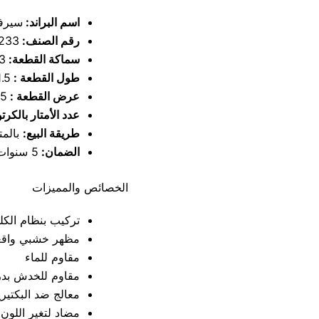
اسم البراند:
سير
رقم الصنف:
233
سماكة القطعة:
8.3
طول القطعة :
21.5
عرض القطعة :
9.5
عدد الأمتار بالكرت
طريقة البيع:
بالمتر
الضمان:
5 سنوات على تغيير اللون
الخصائص والمميزات
تركيب بنظام الكل
مظهر خشبي واقع
مقاوم للماء
مقاوم للخدش بدر
معالج ضد البكتيري
مضاد لتغير اللون