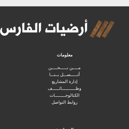
معلومات
مـــــن نــــــحـــــن
أتــــــصـــل بــنـــا
إدارة المشاريع
وظــــــــــــائــــــف
الكتالوجـــــــــات
روابط التواصل