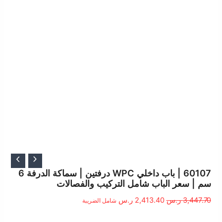
السعر
السعر
الأصلي
الحالي
60107 | باب داخلي WPC درفتين | سماكة الدرفة 6
سم | سعر الباب شامل التركيب والفصالات
هو:
هو:
3,447.70 ر.س.
2,413.40 ر.س.
3,447.70
ر.س
2,413.40
ر.س
شامل الضريبة