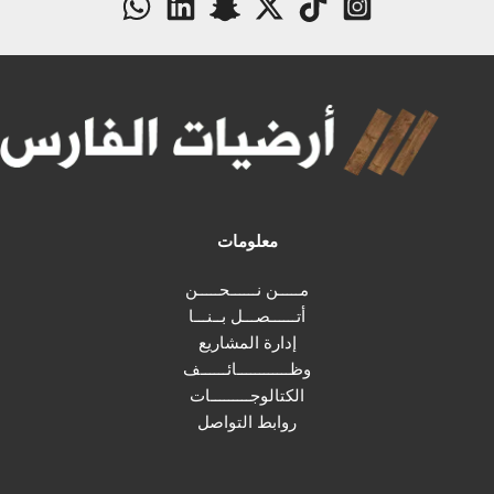
معلومات
مـــــن نــــــحـــــن
أتــــــصـــل بــنـــا
إدارة المشاريع
وظــــــــــــائــــــف
الكتالوجـــــــــات
روابط التواصل