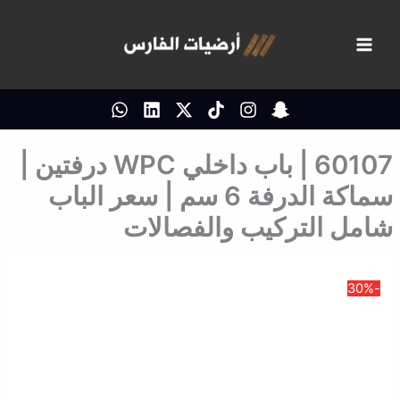
خطي
لى
لمحتوى
60107 | باب داخلي WPC درفتين |
سماكة الدرفة 6 سم | سعر الباب
شامل التركيب والفصالات
-30%