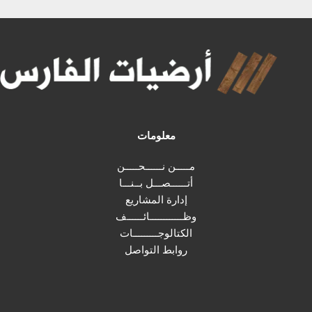
معلومات
مـــــن نــــــحـــــن
أتــــــصـــل بــنـــا
إدارة المشاريع
وظــــــــــــائــــــف
الكتالوجـــــــــات
روابط التواصل