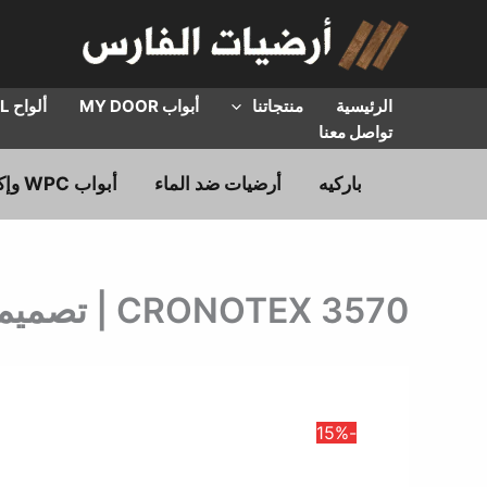
خطي
لى
لمحتوى
الرئيسية
منتجاتنا
أبواب MY DOOR
ألواح HPL
تواصل معنا
باركيه
أرضيات ضد الماء
أبواب WPC وإكسسوارات
3570 CRONOTEX | تصميم خشبي | سعـر المتر المربع
-15%