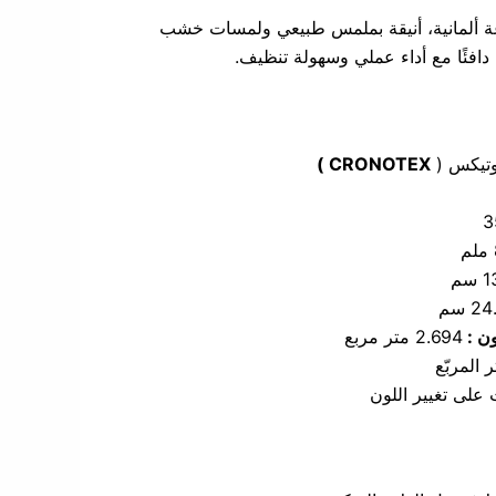
ة ألمانية، أنيقة بملمس طبيعي ولمسات خشب
 دافئًا مع أداء عملي وسهولة تنظيف.
وتيكس (
CRONOTEX )
3
م
سم
2 سم
ون :
2.694 متر مربع
 المربّع