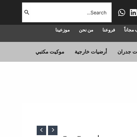
البحث
عن:
مجاناً
فروعنا
من نحن
موزعينا
ت جدران
أرضيات خارجية
موكيت مكتبي
سعر