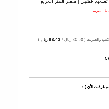
الي
مل الضريبة
5 ر.س.
كيب والضريبة (
80.50 ريال
/
68.42 ريال
)