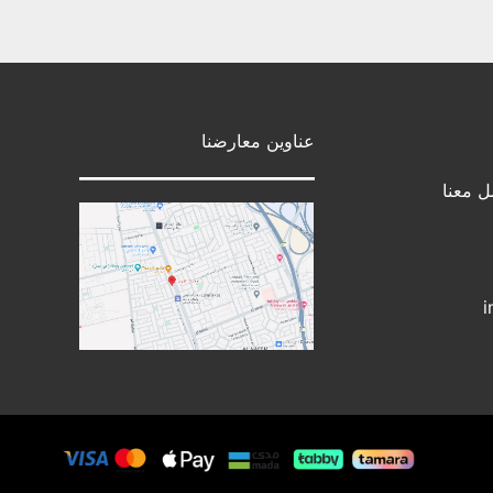
عناوين معارضنا
ل معنا
i