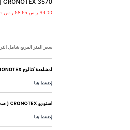
الأصلي
الح
3570 CRONOTEX | تصميم خشبي | سعـر المتر المربع
هو:
هو:
69.00
ر.س
58.65
ر.س
شا
69.00 ر.س.
8.65
الوصف
سعر المتر المربع شامل التر
لمشاهدة كتالوج CRONOTEX:
إضغط هنا
استوديو CRONOTEX ( صمم غرفتك الأن ) :
إضغط هنا