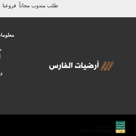
طلب مندوب مجاناً
فروعنا
معلوما
مـ
أ
وظ