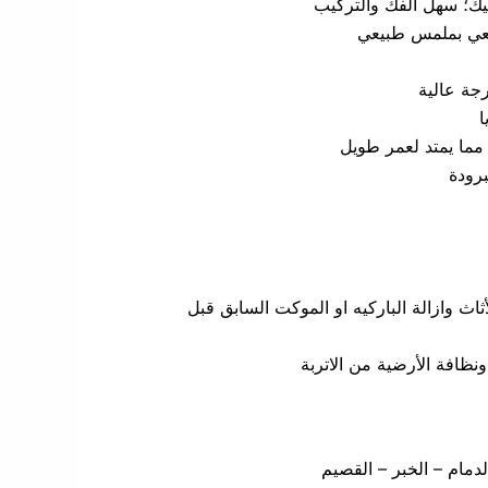
يك؛ سهل الفك والتركيب
ي بملمس طبيعي
جة عالية
ا
 مما يمتد لعمر طويل
برودة
ثاث وازالة الباركيه او الموكت السابق قبل
ونظافة الأرضية من الاتربة
دمام – الخبر – القصيم