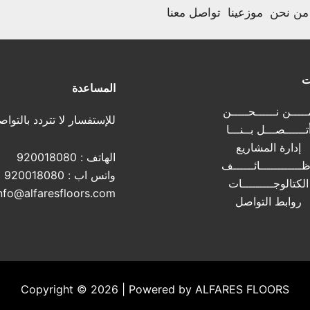
من نحن
موزعينا
تواصل معنا
ت
المساعدة
ــــن نــــــحـــــن
للإستفسار لا تتردد بالتواص
تــــــصـــل بــنـــا
إدارة المشاريع
الهاتف :
920018080
ــــــــــــائــــــف
واتس اب :
920018080
الكتالوجـــــــــات
nfo@alfaresfloors.com
روابط التواصل
Copyright © 2026 | Powered by ALFARES FLOORS