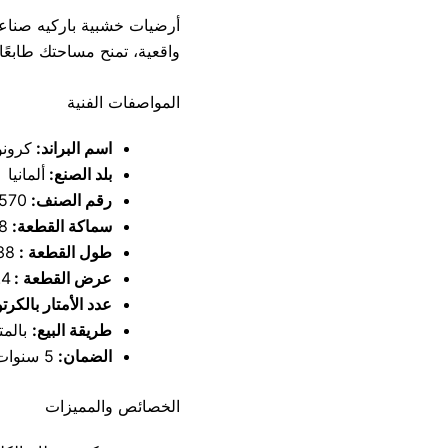
أرضيات خشبية باركيه صناع
واقعية، تمنح مساحتك طابعًا
المواصفات الفنية
اسم البراند:
كرون
بلد الصنع:
ألمانيا
رقم الصنف:
570
سماكة القطعة:
8 مل
طول القطعة :
138 
عرض القطعة :
4.4
عدد الأمتار بالكرت
طريقة البيع:
بالمتر
الضمان:
5 سنوات على تغيير اللون
الخصائص والمميزات