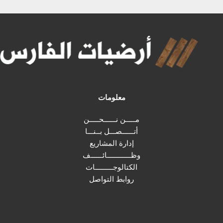
معلومات
مـــــن نــــــحـــــن
أتــــــصـــل بــنـــا
إدارة المشاريع
وظــــــــــــائــــــف
الكتالوجـــــــــات
روابط التواصل