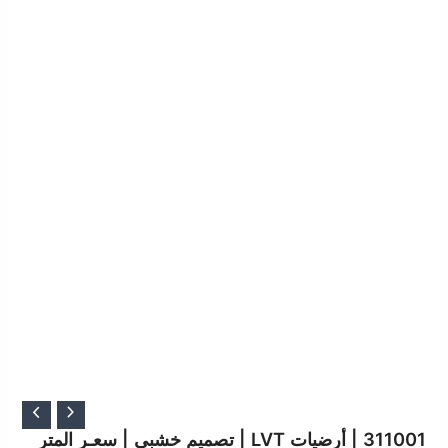
السعر
السعر
الأصلي
الحالي
311001 | أرضيات LVT | تصميم خشبي | سعـر المتر