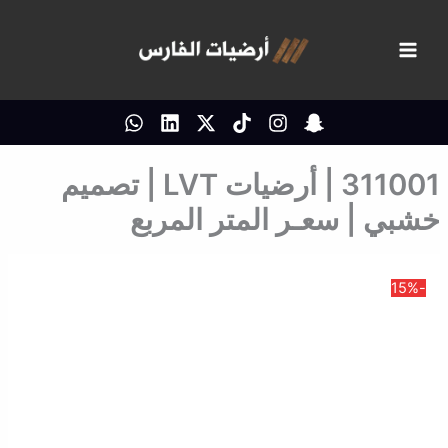
خطي
لى
لمحتوى
311001 | أرضيات LVT | تصميم
خشبي | سعـر المتر المربع
-15%