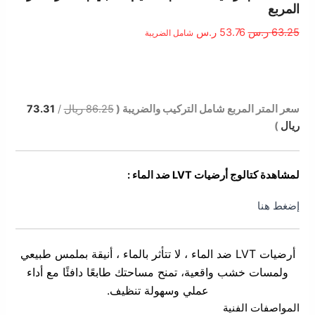
المربع
هو:
هو:
63.25 ر.س.
53.76 ر.س.
63.25
ر.س
53.76
ر.س
شامل الضريبة
الوصف
سعر المتر المربع شامل التركيب والضريبة (
86.25 ريال
/
73.31
ريال
)
لمشاهدة كتالوج أرضيات LVT ضد الماء :
إضغط هنا
أرضيات LVT ضد الماء ، لا تتأثر بالماء ، أنيقة بملمس طبيعي
ولمسات خشب واقعية، تمنح مساحتك طابعًا دافئًا مع أداء
عملي وسهولة تنظيف.
المواصفات الفنية