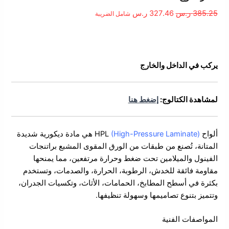
385.25 ر.س.
327.46 ر.س.
385.25
ر.س
327.46
ر.س
شامل الضريبة
الوصف
يركب في الداخل والخارج
لمشاهدة الكتالوج:
إضغط هنا
ألواح HPL
(High-Pressure Laminate)
هي
مادة ديكورية شديدة
المتانة، تُصنع من طبقات من الورق المقوى المشبع براتنجات
الفينول والميلامين تحت ضغط وحرارة مرتفعين
، مما يمنحها
مقاومة فائقة للخدش، الرطوبة، الحرارة، والصدمات، وتستخدم
بكثرة في أسطح المطابخ، الحمامات، الأثاث، وتكسيات الجدران،
وتتميز بتنوع تصاميمها وسهولة تنظيفها.
المواصفات الفنية