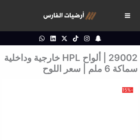
خطي
لى
لمحتوى
29002 | ألواح HPL خارجية وداخلية
سماكة 6 ملم | سعر اللوح
-15%