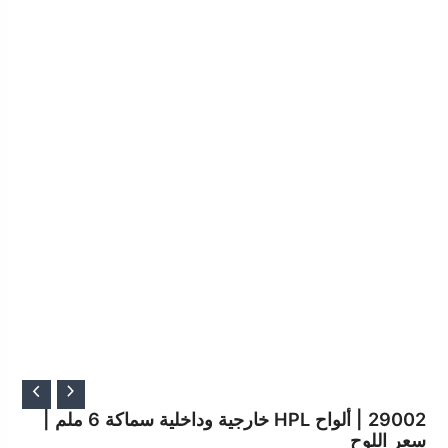
السعر
السعر
الأصلي
الحالي
29002 | ألواح HPL خارجية وداخلية سماكة 6 ملم |
سعر اللوح
هو:
هو: