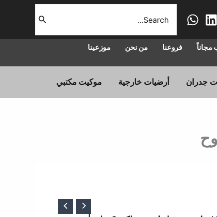
البحث
عن:
مجاناً
فروعنا
من نحن
موزعينا
ت جدران
أرضيات خارجية
موكيت مكتبي
السعر