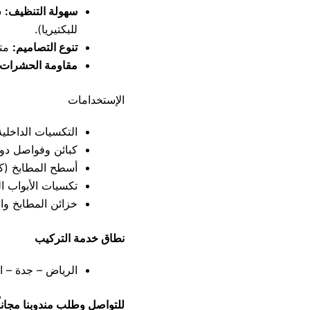
سهولة التنظيف:
س
للبكتيريا).
تنوع التصاميم:
متو
مقاومة الحشرات:
الإستخدامات
التكسيات الداخلية
كبائن وفواصل دور
أسطح المطابخ (ك
تكسيات الأبواب ال
خزائن المطابخ وال
نطاق خدمة التركيب
الرياض – جدة – ال
للتواصل وطلب مندوبنا مجاناً