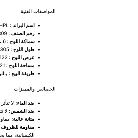
المواصفات الفنية
اسم البراند :
HPL
رقم الصنف :
309
سماكة اللوح :
6 ملم
طول اللوح :
305 سم
عرض اللوح :
122 سم
مساحة اللوح :
3.721 
طريقة البيع :
بالل
الخصائص والمميزات
ضد الماء:
لا تتأثر ب
ضد الشمس:
لا تت
متانة عالية:
مقاوم
مقاومة للظروف ال
الكيميائية، مما يج