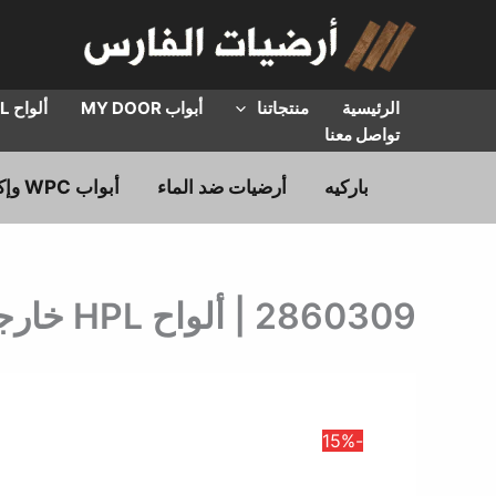
خطي
لى
لمحتوى
الرئيسية
منتجاتنا
أبواب MY DOOR
ألواح HPL
تواصل معنا
باركيه
أرضيات ضد الماء
أبواب WPC وإكسسوارات
2860309 | ألواح HPL خارجية وداخلية سماكة 6 ملم | سعر اللوح
-15%