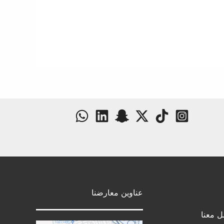
عناوين معارضنا
ل معنا