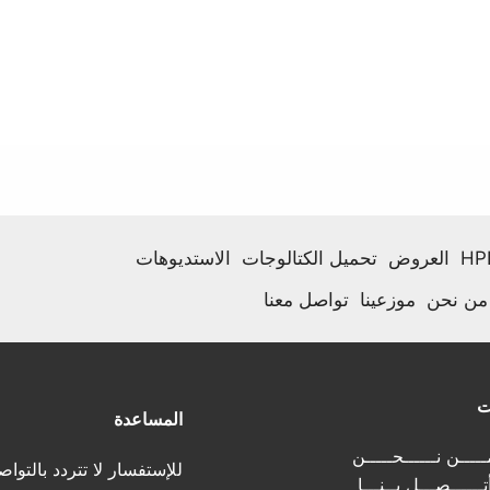
العروض
تحميل الكتالوجات
الاستديوهات
من نحن
موزعينا
تواصل معنا
ت
المساعدة
ــــن نــــــحـــــن
للإستفسار لا تتردد بالتواص
تــــــصـــل بــنـــا