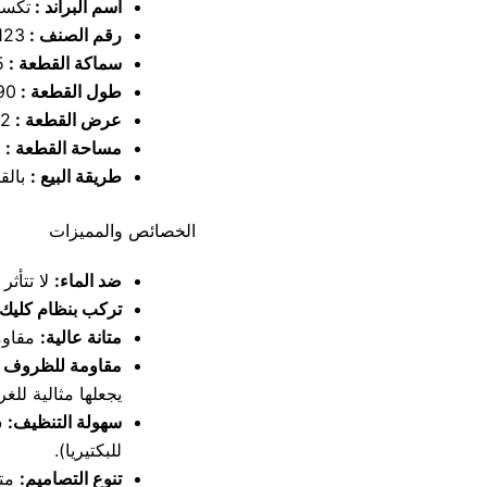
اسم البراند :
تكسي
رقم الصنف :
123
سماكة القطعة :
5 
طول القطعة :
290
عرض القطعة :
122
مساحة القطعة :
8
طريقة البيع :
بالق
الخصائص والمميزات
ضد الماء:
لا تتأثر ب
تركب بنظام كليك 
متانة عالية:
مقاوم
مقاومة للظروف ال
يجعلها مثالية لل
سهولة التنظيف:
س
للبكتيريا).
تنوع التصاميم:
متو