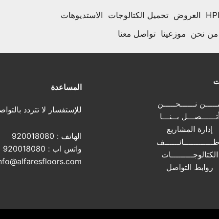
العروض
تحميل الكتالوجات
الاستديوهات
من نحن
موزعينا
تواصل معنا
ت
المساعدة
ــــن نــــــحـــــن
للإستفسار لا تتردد بالتواص
تــــــصـــل بــنـــا
إدارة المشاريع
الهاتف :
920018080
ــــــــــــائــــــف
واتس اب :
920018080
الكتالوجـــــــــات
nfo@alfaresfloors.com
روابط التواصل