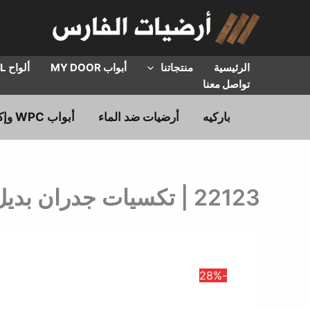
خطي
لى
لمحتوى
الرئيسية
منتجاتنا
أبواب MY DOOR
ألواح HPL
تواصل معنا
باركيه
أرضيات ضد الماء
أبواب WPC وإكسسوارات
22123 | تكسيات جدران بديل الشيبورد | سعر القطعة
-28%