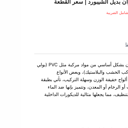
لحالي
:
امل الضريبة
90. ر.س.
ا
كون بشكل أساسي من
مواد مركبة مثل PVC (بولي
لورايد) أو WPC (مركب الخشب والبلاستيك)، وبعض الأنواع
ألواح خفيفة الوزن وسهلة التركيب، تأتي بطبقة
الرخام أو المعدن، وتتميز بإنها ضد الماء
نظيف، مما يجعلها مثالية للديكورات الداخلية