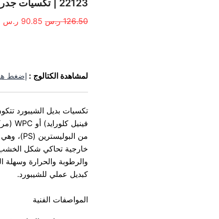
الأصلي
ا
22123 | تكسيات جدران بديل الشيبورد | سعر القطعة
هو:
هو
126.50
ر.س
90.85
ر.س
ش
126.50 ر.س.
85
الوصف
لمشاهدة الكتالوج :
إضغط هن
تكسيات بديل الشيبورد تت
فينيل ك
من البوليسترين (PS)
، وهي 
خارجية تحاكي شكل الخشب أو 
والرطوبة والحرارة وسهلة الت
كبديل عملي للشيبورد.
المواصفات الفنية