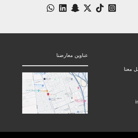
عناوين معارضنا
ل معنا
i