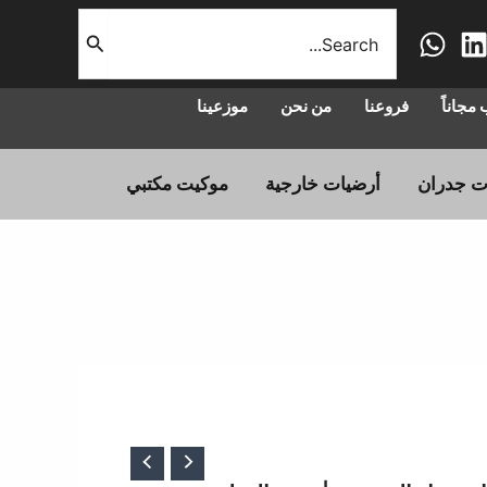
البحث
عن:
مجاناً
فروعنا
من نحن
موزعينا
ت جدران
أرضيات خارجية
موكيت مكتبي
لسعر