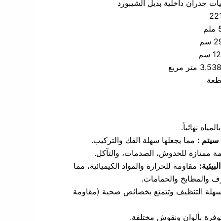
ات جدران داخلية بديل الشيبورد
22
ملم
 سم
 سم
3.53 متر مربع
طعة
المياه نهائياً.
سيتم :
مما يجعلها سهلة الفك والتركيب.
ة ممتازة للخدوش، الصدمات، والتآكل.
بيئية:
مقاومة للحرارة والمواد الكيميائية، مما
غرف والمطابخ والحمامات.
هلة التنظيف وتتمتع بخصائص صحية (مقاومة
فرة بألوان ونقوش مختلفة.