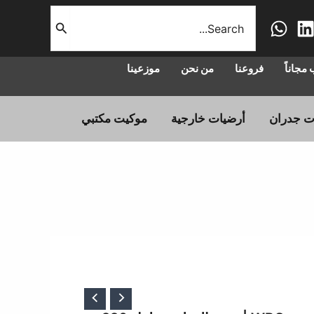
البحث
عن:
مجاناً
فروعنا
من نحن
موزعينا
ت جدران
أرضيات خارجية
موكيت مكتبي
عر