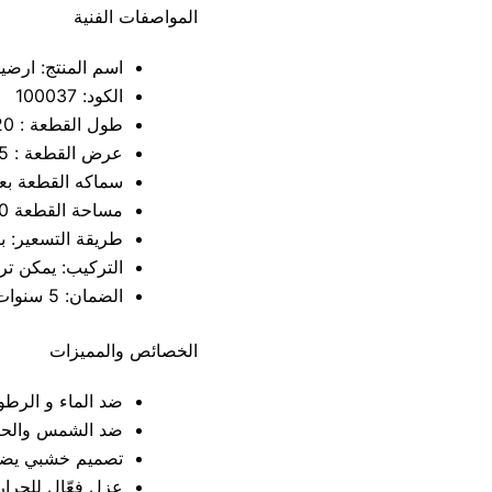
المواصفات الفنية
اسم المنتج: ارضيات
الكود: 100037
طول القطعة : 220 سم
عرض القطعة : 15.35 سم
سماكه القطعة بعد ال
مساحة القطعة 0.340 متر مربع
طريقة التسعير: ب
التركيب: يمكن تر
الضمان: 5 سنوات على تغيير اللون
الخصائص والمميزات
ضد الماء و الرطو
ضد الشمس والحر
تصميم خشبي يض
عزل فعّال للحرار