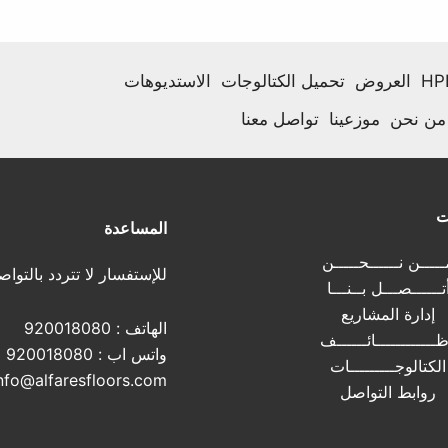
العروض
تحميل الكتالوجات
الاستديوهات
من نحن
موزعينا
تواصل معنا
ت
المساعدة
ــــن نــــــحـــــن
للإستفسار لا تتردد بالتواص
تــــــصـــل بــنـــا
إدارة المشاريع
الهاتف :
920018080
ــــــــــــائــــــف
واتس اب :
920018080
الكتالوجـــــــــات
nfo@alfaresfloors.com
روابط التواصل