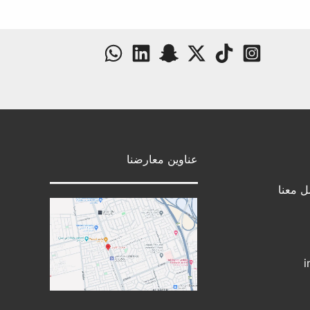
عناوين معارضنا
ل معنا
i