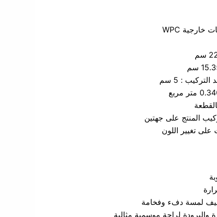
 خارجية WPC
تركيب : 5 سم
القطعة
كيب المنتج على جهتين
بة
ارة
يف لمسة دفء وفخامة
ة والبرودة لراحة موسمية مثالية