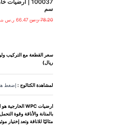
الأصلي
الح
هو:
هو:
سم
78.20 ر.س.
66.47
78.20
ر.س
66.47
ر.س
شا
الوصف
سعر القطعة مع التركيب ولوا
ريال)
لمشاهدة الكتالوج :
إضغط هن
ارضيات WPC الخا
بالمتانة والأناقة وقوة التحم
مثاليًا للاناقة وتعد إختيار موثوق بضمان 5 سنوا