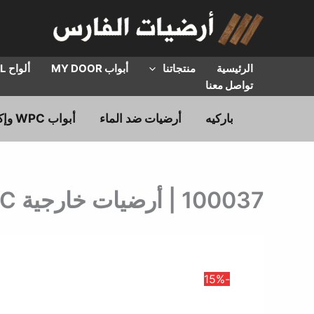
خطي
لى
لمحتوى
الرئيسية
منتجاتنا
أبواب MY DOOR
ألواح HPL
تواصل معنا
باركيه
أرضيات ضد الماء
أبواب WPC وإكسسوارات
100037 | أرضيات خارجية WPC | سعر القطعة بطول 220 سم
-15%