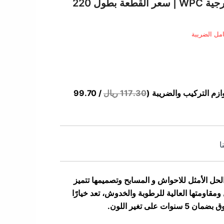
الي
100037 | أرضيات خارجية WPC | سعر القطعة بطول 220
 ر.س.
مل الضريبة
زم التركيب والضريبة (
117.30 ريال
/ 99.70
ا
رجية هو الحل الأمثل للاحواش و المسابح وتصميمها تتميز
ل ومقاومتها العالية للرطوبة والخدوش، تعد خيارًا
ت على تغير اللون.