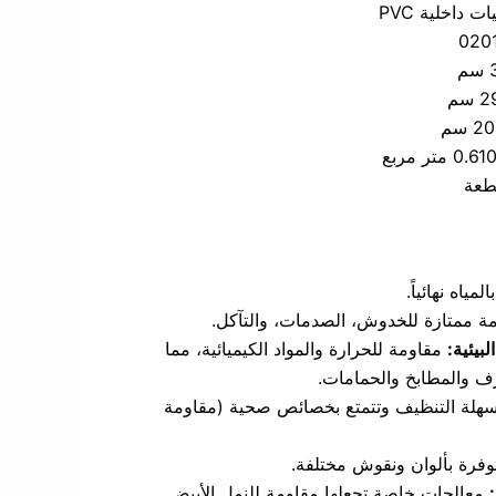
ت داخلية PVC
020
سم
 سم
2 سم
0.61 متر مربع
طعة
المياه نهائياً.
ة ممتازة للخدوش، الصدمات، والتآكل.
بيئية:
مقاومة للحرارة والمواد الكيميائية، مما
غرف والمطابخ والحمامات.
هلة التنظيف وتتمتع بخصائص صحية (مقاومة
فرة بألوان ونقوش مختلفة.
معالجات خاصة تجعلها مقاومة للنمل الأبيض