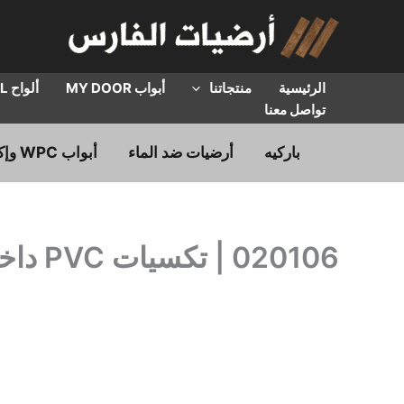
خطي
لى
لمحتوى
الرئيسية
منتجاتنا
أبواب MY DOOR
ألواح HPL
تواصل معنا
باركيه
أرضيات ضد الماء
أبواب WPC وإكسسوارات
020106 | تكسيات PVC داخلية | سعر القطعة بطول 295 سم