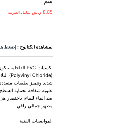
سم
8.05
ر.س
شامل الضريبة
الوصف
لمشاهدة الكتالوج :
إضغط هن
تكسيات PVC الداخلية تتكون بشكل أساسي من
(Polyvinyl Chloride) البلاستيكية
علوية شفافة لحماية السطح، 
ضد الماء للماء، باختصار هي 
مظهر جمالي راقي.
المواصفات الفنية