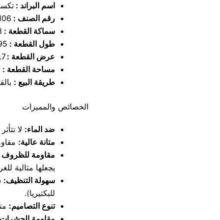
اسم البراند :
تكسيا
رقم الصنف :
106
سماكة القطعة :
3 
طول القطعة :
295
عرض القطعة :
0.7
مساحة القطعة :
0
طريقة البيع :
بالق
الخصائص والمميزات
ضد الماء:
لا تتأثر ب
متانة عالية:
مقاوم
مقاومة للظروف ال
يجعلها مثالية لل
سهولة التنظيف:
س
للبكتيريا).
تنوع التصاميم:
متو
مقاومة الحشرات: