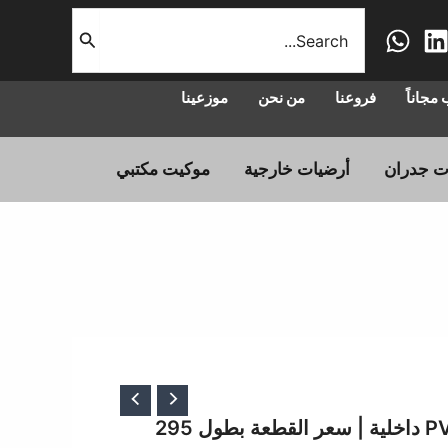
البحث
عن:
مجاناً
فروعنا
من نحن
موزعينا
ت جدران
أرضيات خارجية
موكيت مكتبي
020106 | تكسيات PVC داخلية | سعر القطعة بطول 295