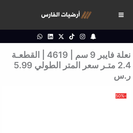
خطي
لى
لمحتوى
نعلة فايبر 9 سم | 4619 | القطعـة
2.4 متـر سعر المتر الطولي 5.99
ر.س
-50%