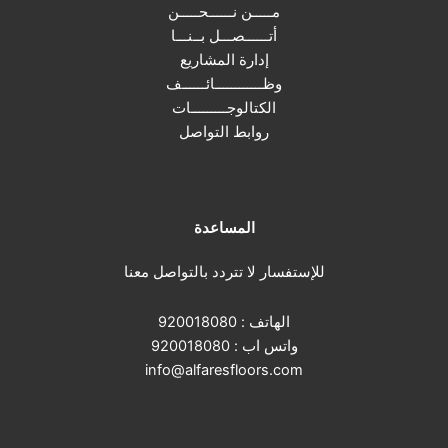
مـــــن نــــــحـــــن
أتــــــصـــل بــنـــا
إدارة المشاريع
وظــــــــــــائــــــف
الكتالوجـــــــــات
روابط التواصل
المساعدة
للإستفسار لا تتردد بالتواصل معنا
الهاتف :
920018080
واتس اب :
920018080
info@alfaresfloors.com