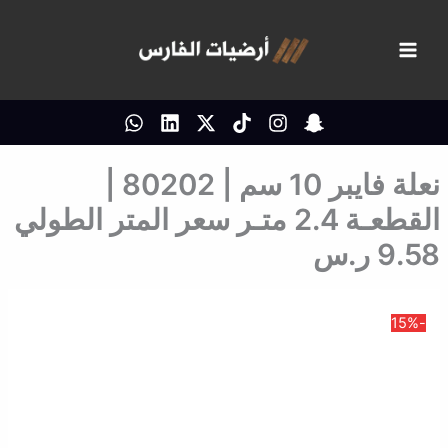
خطي
لى
لمحتوى
نعلة فايبر 10 سم | 80202 |
القطعـة 2.4 متـر سعر المتر الطولي
9.58 ر.س
-15%