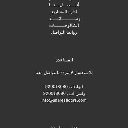
أتــــــصـــل بــنـــا
إدارة المشاريع
وظــــــــــــائــــــف
الكتالوجـــــــــات
روابط التواصل
المساعدة
للإستفسار لا تتردد بالتواصل معنا
الهاتف :
920018080
واتس اب :
920018080
info@alfaresfloors.com
عناوين معارضنا