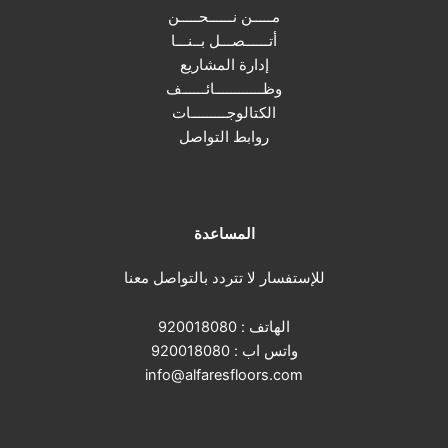
مـــــن نــــــحـــــن
أتــــــصـــل بــنـــا
إدارة المشاريع
وظــــــــــــائــــــف
الكتالوجـــــــــات
روابط التواصل
المساعدة
للإستفسار لا تتردد بالتواصل معنا
الهاتف :
920018080
واتس اب :
920018080
info@alfaresfloors.com