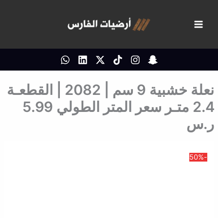
خطي
لى
لمحتوى
نعلة خشبية 9 سم | 2082 | القطعـة
2.4 متـر سعر المتر الطولي 5.99
ر.س
-50%