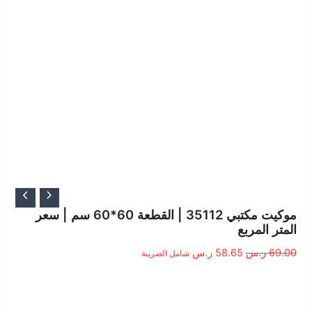
السعر
السعر
الأصلي
الحالي
موكيت مكتبي 35112 | القطعة 60*60 سم | سعر
المتر المربع
هو:
هو:
69.00 ر.س.
58.65 ر.س.
69.00
ر.س
58.65
ر.س
شامل الضريبة
الوصف