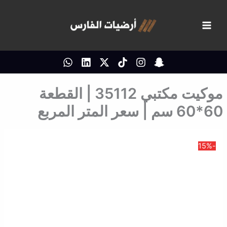
خطي
لى
لمحتوى
موكيت مكتبي 35112 | القطعة
60*60 سم | سعر المتر المربع
-15%