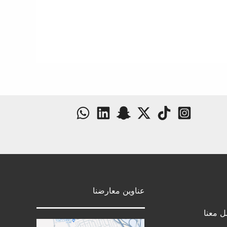
عناوين معارضنا
ل معنا