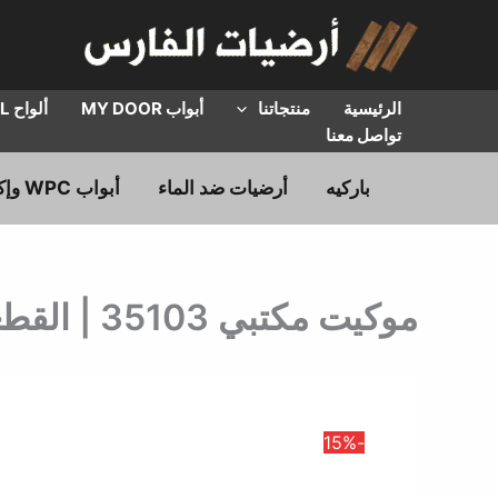
خطي
لى
لمحتوى
الرئيسية
منتجاتنا
أبواب MY DOOR
ألواح HPL
تواصل معنا
باركيه
أرضيات ضد الماء
أبواب WPC وإكسسوارات
موكيت مكتبي 35103 | القطعة 25*100سم | سعر المتر المربع
-15%