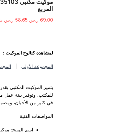
الأصلي
الح
هو:
هو:
المربع
69.00 ر.س.
8.65
69.00
ر.س
58.65
ر.س
شا
الوصف
لمشاهدة كتالوج الموكيت :
المجموعة الأولى
|
المجمو
يتميز الموكيت المكتبي بقد
للمكتب، وتوفير بيئة عمل مر
في كثير من الأحيان، ومصمم 
المواصفات الفنية
اسم المنتج: موك