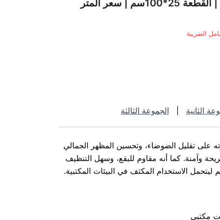
الي
موكيت مكتبي 35103 | القطعة 25*100سم | سعر المتر
5 ر.س.
مل الضريبة
عة الثانية
|
الجموعة الثالثة
رته على
تقليل الضوضاء، وتحسين المظهر الجمالي
يحة وآمنة
. كما أنه مقاوم للبقع، وسهل التنظيف
ليتحمل الاستخدام المكثف في البيئات المكتبية.
يت مكتبي