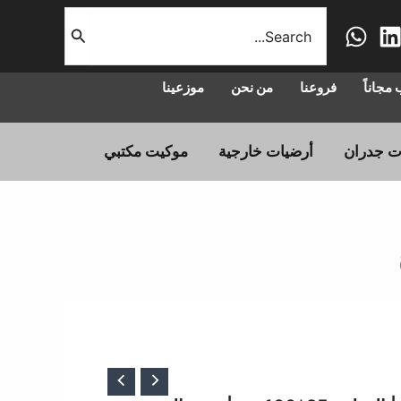
البحث
عن:
مجاناً
فروعنا
من نحن
موزعينا
ت جدران
أرضيات خارجية
موكيت مكتبي
سعر