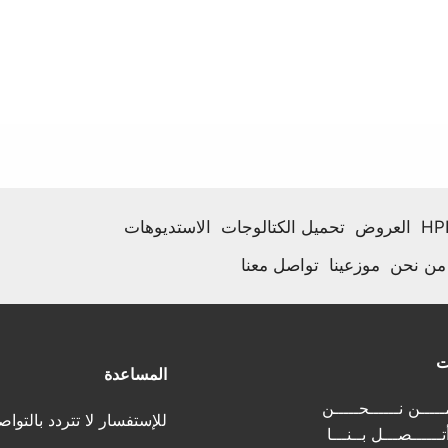
العروض
تحميل الكتالوجات
الاستديوهات
من نحن
موزعينا
تواصل معنا
ت
المساعدة
ــــن نــــــحـــــن
للإستفسار لا تتردد بالتواص
تــــــصـــل بــنـــا