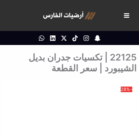
خطي
لى
لمحتوى
22125 | تكسيات جدران بديل
الشيبورد | سعر القطعة
-28%