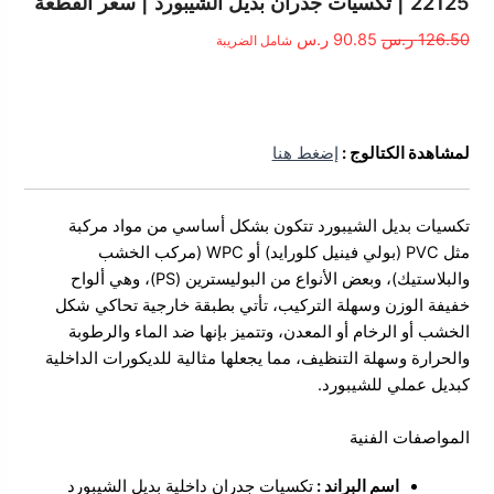
22125 | تكسيات جدران بديل الشيبورد | سعر القطعة
هو:
هو:
126.50
ر.س
90.85
ر.س
شامل الضريبة
126.50 ر.س.
90.85 ر.س.
الوصف
لمشاهدة الكتالوج :
إضغط هنا
تكسيات بديل الشيبورد تتكون بشكل أساسي من
مواد مركبة
مثل PVC (بولي فينيل كلورايد) أو WPC (مركب الخشب
والبلاستيك)، وبعض الأنواع من البوليسترين (PS)
، وهي ألواح
خفيفة الوزن وسهلة التركيب، تأتي بطبقة خارجية تحاكي شكل
الخشب أو الرخام أو المعدن، وتتميز بإنها ضد الماء والرطوبة
والحرارة وسهلة التنظيف، مما يجعلها مثالية للديكورات الداخلية
كبديل عملي للشيبورد.
المواصفات الفنية
اسم البراند :
تكسيات جدران داخلية بديل الشيبورد