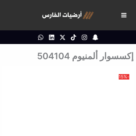
خطي
لى
لمحتوى
إكسسوار ألمنيوم 504104
-15%