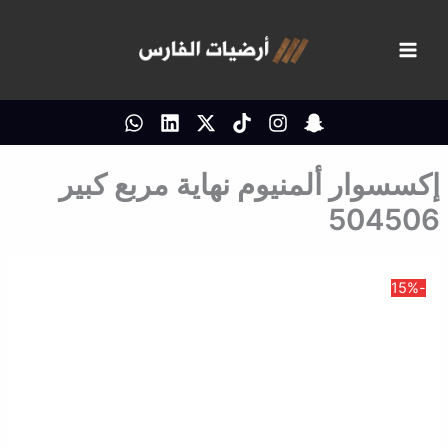
خطي
لى
لمحتوى
إكسسوار ألمنيوم نهاية مربع كبير
504506
-15%