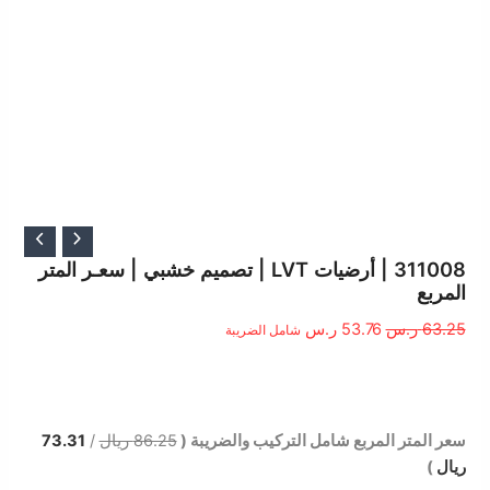
السعر
السعر
الأصلي
الحالي
311008 | أرضيات LVT | تصميم خشبي | سعـر المتر
المربع
هو:
هو:
63.25 ر.س.
53.76 ر.س.
63.25
ر.س
53.76
ر.س
شامل الضريبة
الوصف
سعر المتر المربع شامل التركيب والضريبة (
86.25 ريال
/
73.31
ريال
)