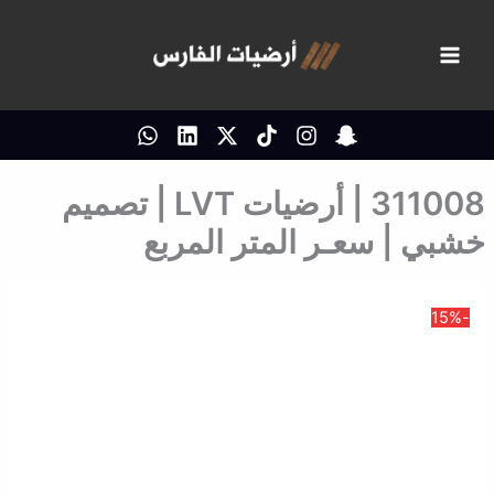
خطي
لى
لمحتوى
311008 | أرضيات LVT | تصميم
خشبي | سعـر المتر المربع
-15%