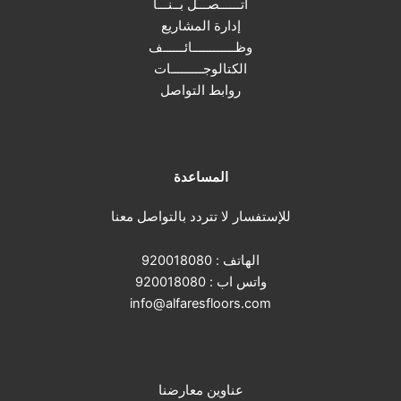
أتــــــصـــل بــنـــا
إدارة المشاريع
وظــــــــــــائــــــف
الكتالوجـــــــــات
روابط التواصل
المساعدة
للإستفسار لا تتردد بالتواصل معنا
الهاتف :
920018080
واتس اب :
920018080
info@alfaresfloors.com
عناوين معارضنا