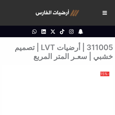
خطي
لى
لمحتوى
311005 | أرضيات LVT | تصميم
خشبي | سعـر المتر المربع
-15%