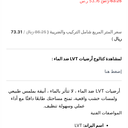
63.25
ر.س
53.76
ر.س
الوصف
سعر المتر المربع شامل التركيب والضريبة (
86.25 ريال
/
73.31
ريال
)
لمشاهدة كتالوج أرضيات LVT ضد الماء :
إضغط هنا
أرضيات LVT ضد الماء ، لا تتأثر بالماء ، أنيقة بملمس طبيعي
ولمسات خشب واقعية، تمنح مساحتك طابعًا دافئًا مع أداء
عملي وسهولة تنظيف.
المواصفات الفنية
اسم البراند:
LVT