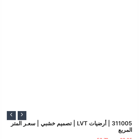
السعر
السعر
الأصلي
الحالي
311005 | أرضيات LVT | تصميم خشبي | سعـر المتر
المربع
هو:
هو:
63.25 ر.س.
53.76 ر.س.