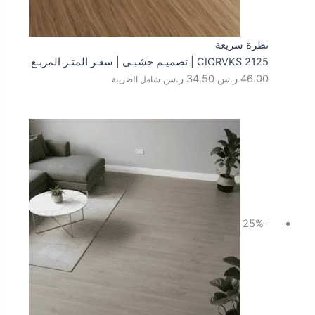
نظرة سريعة
CIORVKS 2125 | تصميـم خشبـي | سعـر المتـر المربـع
46.00
ر.س
34.50
ر.س
شامل الضريبة
السعر
السعر
الأصلي
الحالي
هو:
هو:
46.00 ر.س.
34.50 ر.س.
-25%