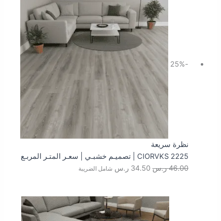
هو:
هو:
46.00 ر.س.
34.50 ر.س.
-25%
نظرة سريعة
CIORVKS 2225 | تصميـم خشبـي | سعـر المتـر المربـع
46.00
ر.س
34.50
ر.س
شامل الضريبة
السعر
السعر
الأصلي
الحالي
هو:
هو: