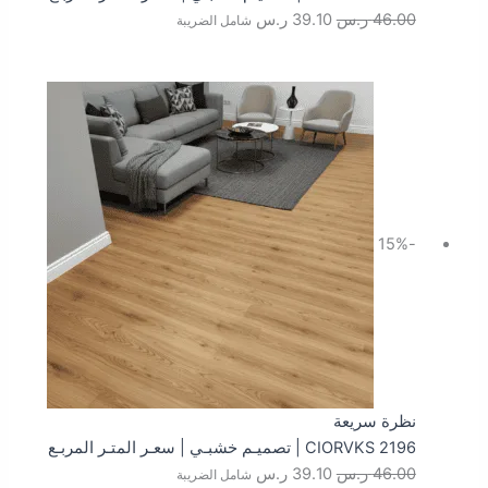
46.00
ر.س
39.10
ر.س
شامل الضريبة
السعر
السعر
الأصلي
الحالي
هو:
هو:
46.00 ر.س.
39.10 ر.س.
-15%
نظرة سريعة
CIORVKS 2196 | تصميـم خشبـي | سعـر المتـر المربـع
46.00
ر.س
39.10
ر.س
شامل الضريبة