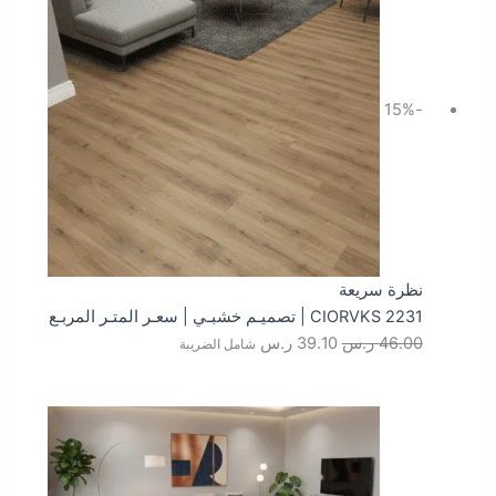
46.00 ر.س.
39.10 ر.س.
-15%
نظرة سريعة
CIORVKS 2231 | تصميـم خشبـي | سعـر المتـر المربـع
46.00
ر.س
39.10
ر.س
شامل الضريبة
السعر
السعر
الأصلي
الحالي
هو:
هو:
46.00 ر.س.
39.10 ر.س.