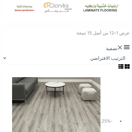
عرض 1–12 من أصل 15 نتيجة
تصفية
السعر
السعر
الأصلي
الحالي
هو:
هو:
46.00 ر.س.
34.50 ر.س.
-25%