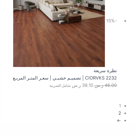
-15%
نظرة سريعة
CIORVKS 2232 | تصميـم خشبـي | سعـر المتـر المربـع
46.00
ر.س
39.10
ر.س
شامل الضريبة
1
2
←