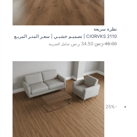
نظرة سريعة
CIORVKS 2110 | تصميـم خشبـي | سعـر المتـر المربـع
46.00
ر.س
34.50
ر.س
شامل الضريبة
السعر
السعر
الأصلي
الحالي
هو:
هو:
46.00 ر.س.
34.50 ر.س.
-25%