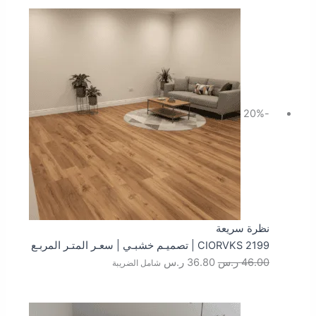
السعر
السعر
الأصلي
الحالي
هو:
هو:
46.00 ر.س.
36.80 ر.س.
-20%
نظرة سريعة
CIORVKS 2199 | تصميـم خشبـي | سعـر المتـر المربـع
46.00
ر.س
36.80
ر.س
شامل الضريبة
السعر
السعر
الأصلي
الحالي