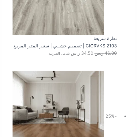
نظرة سريعة
CIORVKS 2103 | تصميـم خشبـي | سعـر المتـر المربـع
46.00
ر.س
34.50
ر.س
شامل الضريبة
السعر
السعر
الأصلي
الحالي
هو:
هو:
46.00 ر.س.
34.50 ر.س.
-25%