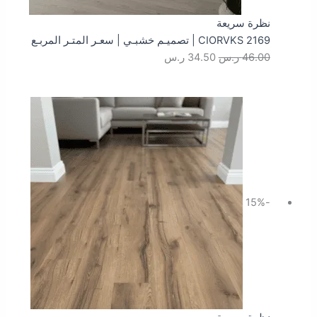
نظرة سريعة
CIORVKS 2169 | تصميـم خشبـي | سعـر المتـر المربـع
46.00
ر.س
34.50
ر.س
السعر
السعر
الأصلي
الحالي
هو:
هو:
46.00 ر.س.
39.10 ر.س.
-15%