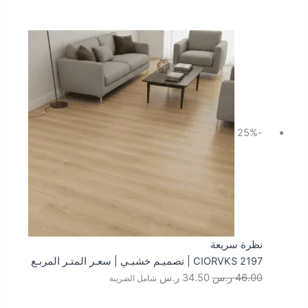
السعر
السعر
الأصلي
الحالي
هو:
هو:
46.00 ر.س.
34.50 ر.س.
-25%
نظرة سريعة
CIORVKS 2197 | تصميـم خشبـي | سعـر المتـر المربـع
46.00
ر.س
34.50
ر.س
شامل الضريبة