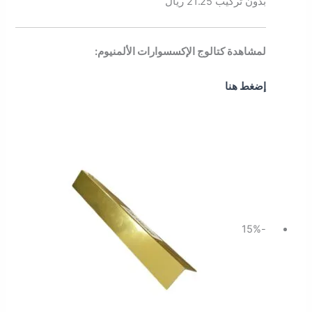
بدون تركيب 21.25 ريال
لمشاهدة كتالوج الإكسسوارات الألمنيوم:
إضغط هنا
السعر
السعر
الأصلي
الحالي
هو:
هو:
28.75 ر.س.
24.43 ر.س.
-15%