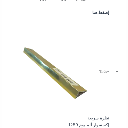
إضغط هنا
السعر
السعر
الأصلي
الحالي
هو:
هو:
28.75 ر.س.
24.43 ر.س.
-15%
نظرة سريعة
إكسسوار ألمنيوم 1259