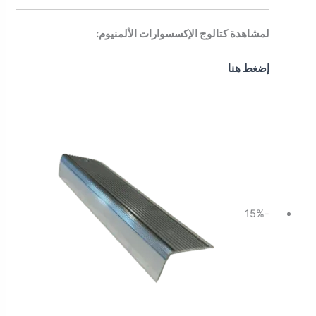
لمشاهدة كتالوج الإكسسوارات الألمنيوم:
إضغط هنا
السعر
السعر
الأصلي
الحالي
هو:
هو:
46.00 ر.س.
39.10 ر.س.
-15%