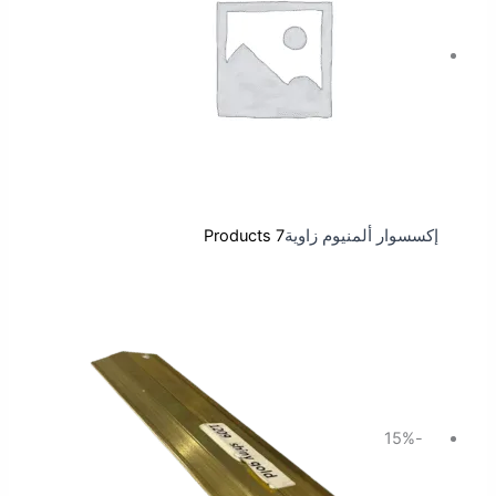
إكسسوار ألمنيوم زاوية
7 Products
السعر
السعر
الأصلي
الحالي
هو:
هو:
34.50 ر.س.
29.32 ر.س.
-15%