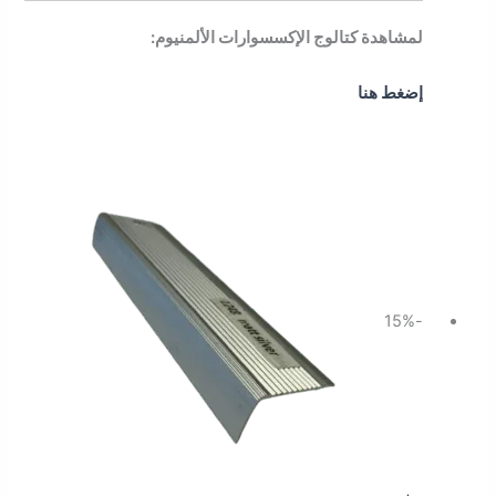
لمشاهدة كتالوج الإكسسوارات الألمنيوم:
إضغط هنا
السعر
السعر
الأصلي
الحالي
هو:
هو:
46.00 ر.س.
39.10 ر.س.
-15%