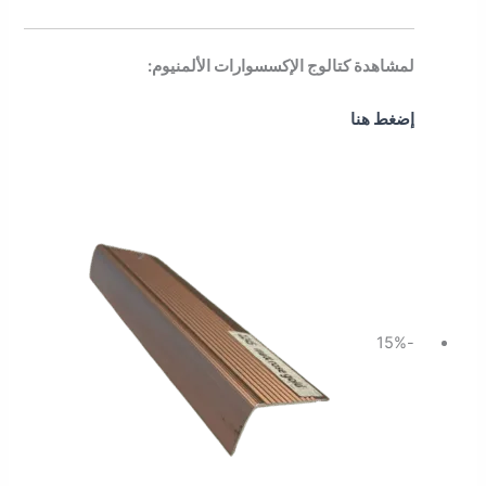
لمشاهدة كتالوج الإكسسوارات الألمنيوم:
إضغط هنا
السعر
السعر
الأصلي
الحالي
هو:
هو:
46.00 ر.س.
39.10 ر.س.
-15%