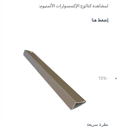
لمشاهدة كتالوج الإكسسوارات الألمنيوم:
إضغط هنا
السعر
السعر
الأصلي
الحالي
هو:
هو:
28.75 ر.س.
24.43 ر.س.
-15%
نظرة سريعة