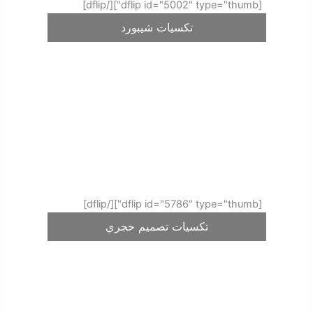
[dflip id="5002" type="thumb"][/dflip]
تكسيات شيبورد
[dflip id="5786" type="thumb"][/dflip]
تكسيات تصميم حجري