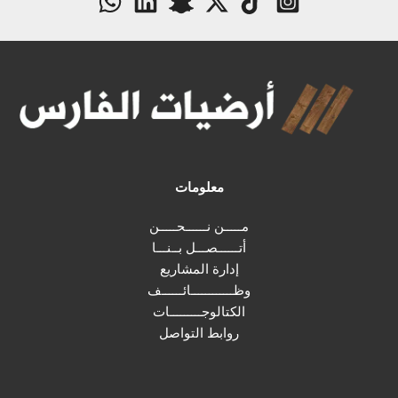
معلومات
مـــــن نــــــحـــــن
أتــــــصـــل بــنـــا
إدارة المشاريع
وظــــــــــــائــــــف
الكتالوجـــــــــات
روابط التواصل