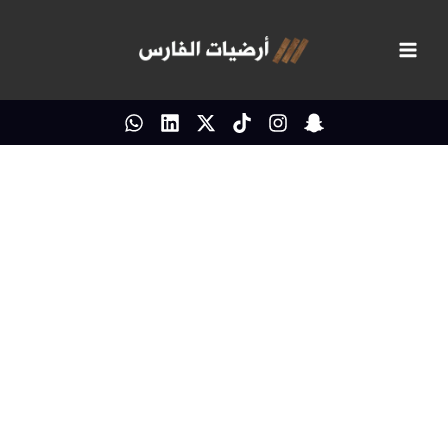
خطي
لى
لمحتوى