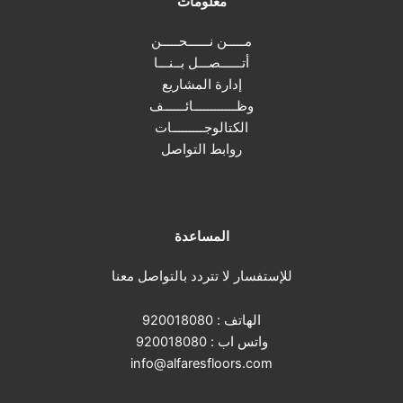
معلومات
مـــــن نــــــحـــــن
أتــــــصـــل بــنـــا
إدارة المشاريع
وظــــــــــــائــــــف
الكتالوجـــــــــات
روابط التواصل
المساعدة
للإستفسار لا تتردد بالتواصل معنا
الهاتف :
920018080
واتس اب :
920018080
info@alfaresfloors.com