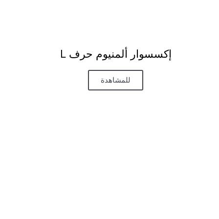
إكسسوار ألمنيوم حرف L​
للمشاهدة