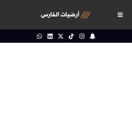
خطي
لى
لمحتوى