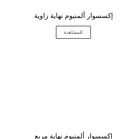
إكسسوار ألمنيوم نهاية زاوية​
للمشاهدة
إكسسوار ألمنيوم نهاية مربع​