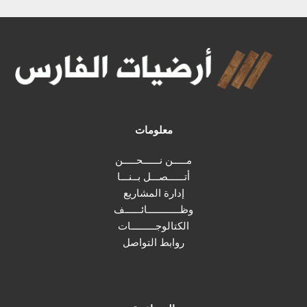
معلومات
مـــــن نــــــحـــــن
أتــــــصـــل بــنـــا
إدارة المشاريع
وظــــــــــــائــــــف
الكتالوجـــــــــات
روابط التواصل