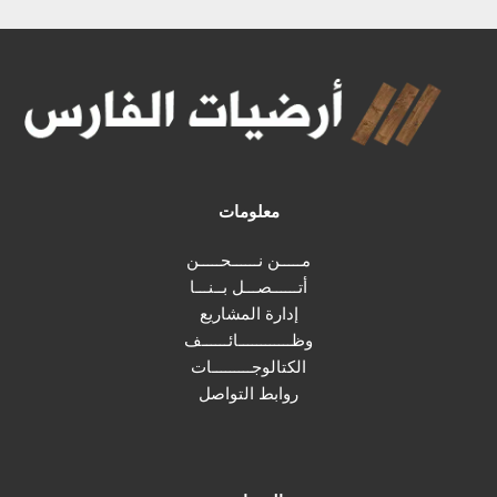
معلومات
مـــــن نــــــحـــــن
أتــــــصـــل بــنـــا
إدارة المشاريع
وظــــــــــــائــــــف
الكتالوجـــــــــات
روابط التواصل