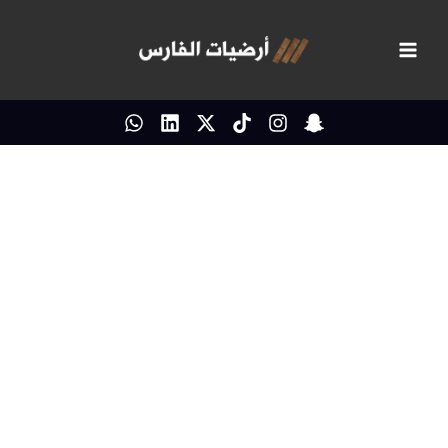
خطي
لى
لمحتوى