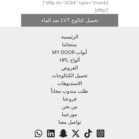
[dflip id="4284" type="thumb"]
[/dflip]
تحميل كتالوج LVT ضد الماء
الرئيسية
منتجاتنا
أبواب MY DOOR
ألواح HPL
العروض
تحميل الكتالوجات
الاستديوهات
طلب مندوب مجاناً
فروعنا
من نحن
موزعينا
تواصل معنا