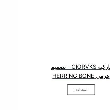
باركيه CIORVKS - تصميم
هرمي HERRING BONE
للمشاهدة