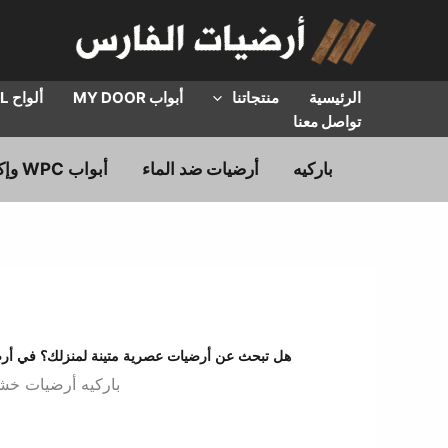
خطي
لى
لمحتوى
الرئيسية
منتجاتنا
أبواب MY DOOR
ألواح HPL
تواصل معنا
باركيه
أرضيات ضد الماء
أبواب WPC وإكسسوارات
هل تبحث عن أرضيات عصرية متينة لمنزلك؟ في أرضيات
باركيه أرضيات خشبية ، أرضيات SPC بالإضاف