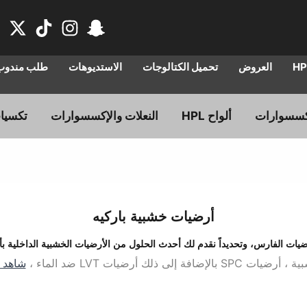
العروض
تحميل الكتالوجات
الاستديوهات
طلب مندوب 
WPC بتصاميم عصرية تناسب جميع المساحات."
ألواح HPL
النعلات والإكسسوارات
تكسيا
أرضيات خشبية باركيه
 الفارس، وتحديداً نقدم لك أحدث الحلول من الأرضيات الخشبية الداخلية بأع
ة إلى ذلك أرضيات LVT ضد الماء ،
شاهد ا