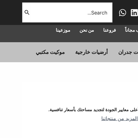
البحث
عن:
مجاناً
فروعنا
من نحن
موزعينا
باركيه أرضيات خشبية أرضيات SPC ضد الماء وأبواب WPC، مرحباً بكم في أرضيات الفارس، وجهتكم الأولى لأجود أنواع الـ باركيه وأرضيات SPC وأبواب
ت جدران
أرضيات خارجية
موكيت مكتبي
لى معايير الجودة لتجديد مساحتك بأسعار تنافسية.
لمزيد من منتجاتنا